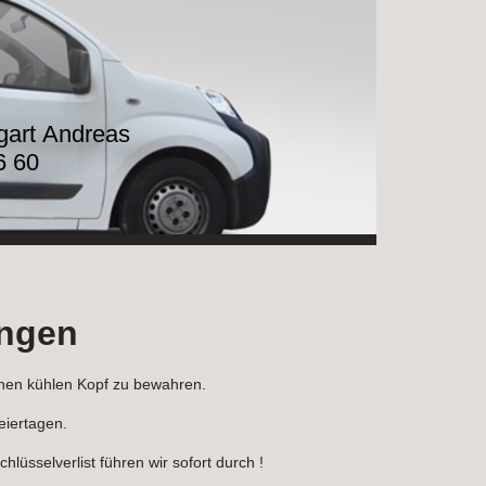
tgart Andreas
6 60
angen
einen kühlen Kopf zu bewahren.
eiertagen.
lüsselverlist führen wir sofort durch !