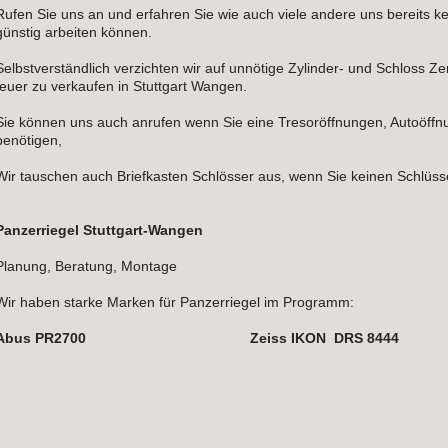
Rufen Sie uns an und erfahren Sie wie auch viele andere uns bereits k
günstig arbeiten können.
Selbstverständlich verzichten wir auf unnötige Zylinder- und Schloss Ze
teuer zu verkaufen in Stuttgart Wangen.
Sie können uns auch anrufen wenn Sie eine Tresoröffnungen, Autoöff
benötigen,
Wir tauschen auch Briefkasten Schlösser aus, wenn Sie keinen Schlüss
Panzerriegel
Stuttgart-Wangen
Planung, Beratung, Montage
Wir haben starke Marken für Panzerriegel im Programm:
Abus PR2700 Zeiss IKON DRS 8444