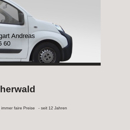
tgart Andreas
6 60
äherwald
mmer faire Preise - seit 12 Jahren