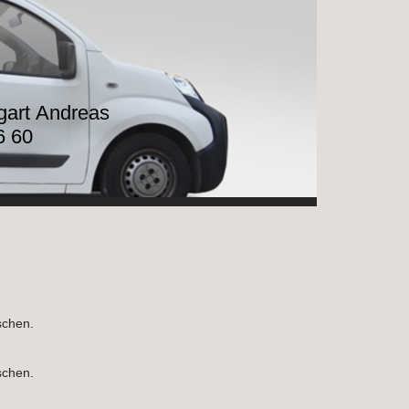
tgart Andreas
6 60
schen.
schen.