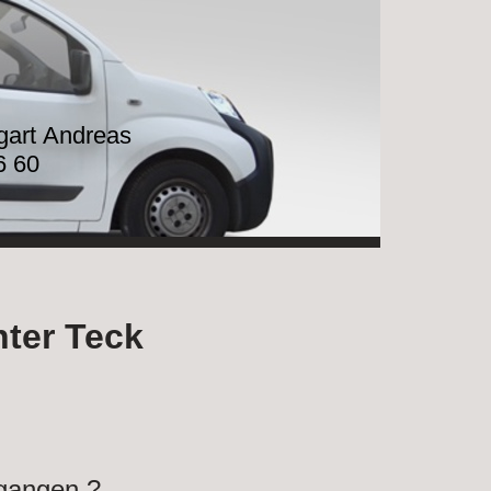
tgart Andreas
6 60
nter Teck
egangen ?