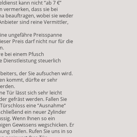
eldienst kann nicht “ab 7 €”
m vermerken, dass sie bei
ma beauftragen, wobei sie weder
nbieter sind reine Vermittler,
 eine ungefähre Preisspanne
ser Preis darf nicht nur für die
n.
re bei einem Pfusch
e Dienstleistung steuerlich
eiters, der Sie aufsuchen wird.
nen kommt, dürfte er sehr
werden.
e Tür lässt sich sehr leicht
er gefräst werden. Fallen Sie
r Türschloss eine “Ausnahme“
schließend ein neuer Zylinder
lüssig. Wenn Ihnen so ein
higen Gewissens wegschicken. Er
ng stellen. Rufen Sie uns in so