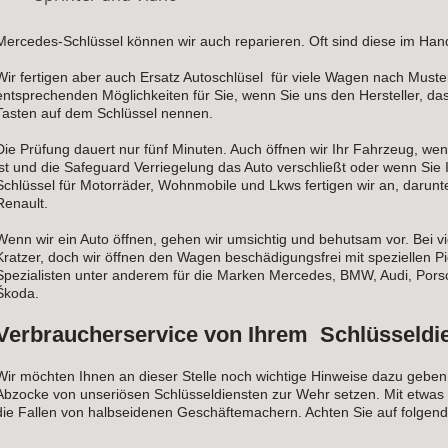
Mercedes-Schlüssel können wir auch reparieren. Oft sind diese im Han
Wir fertigen aber auch Ersatz Autoschlüsel für viele Wagen nach Muste
entsprechenden Möglichkeiten für Sie, wenn Sie uns den Hersteller, da
Tasten auf dem Schlüssel nennen.
Die Prüfung dauert nur fünf Minuten. Auch öffnen wir Ihr Fahrzeug, we
ist und die Safeguard Verriegelung das Auto verschließt oder wenn Sie 
Schlüssel für Motorräder, Wohnmobile und Lkws fertigen wir an, darun
Renault.
Wenn wir ein Auto öffnen, gehen wir umsichtig und behutsam vor. Bei v
Kratzer, doch wir öffnen den Wagen beschädigungsfrei mit speziellen P
Spezialisten unter anderem für die Marken Mercedes, BMW, Audi, Pors
Škoda.
Verbraucherservice von Ihrem Schlüsseldie
Wir möchten Ihnen an dieser Stelle noch wichtige Hinweise dazu geben
Abzocke von unseriösen Schlüsseldiensten zur Wehr setzen. Mit etwas Vo
die Fallen von halbseidenen Geschäftemachern. Achten Sie auf folgend