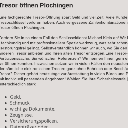
Tresor öffnen Plochingen
Eine fachgerechte Tresor-Öffnung spart Geld und viel Zeit. Viele Kunden
Tresoschlüssel verloren haben. Auch vergessene Zahlenkombinationen
Tresor öffnen Plochingen.
Fordern Sie in so einem Fall den Schlüsseldienst Michael Klein an! Wir
- fachkundig und mit professionellem Spezialwerkzeug, was sehr schone
zerstörungsfrei gelingt. Selbstverständlich können wir auch, wo Sie d
anderen Tresor anbieten und Ihren alten Tresor entsorgen.Eine Tresor-
Vertrauenssache. Sie wünschen Referenzen? Wir nennen Ihnen gern e
wir öffnen konnten. Inzwischen setzen wir in vielen Fällen den neueste
der sämtliche elektronischen Tresore ganz ohne Bohrloch oder Beschäd
Tresor? Dieser gehört heutzutage zur Ausstattung in vielen Büros und P
mit individuell passenden Angeboten! Wählen Sie Ihre Sicherheitsstufe 
unterschiedlich stark
Geld,
Schmuck,
wichtige Dokumente,
Zeugnisse,
Versicherungspolicen,
Datenträger oder