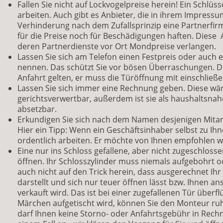
Fallen Sie nicht auf Lockvogelpreise herein! Ein Schlüss
arbeiten. Auch gibt es Anbieter, die in ihrem Impressu
Verhinderung nach dem Zufallsprinzip eine Partnerfir
für die Preise noch für Beschädigungen haften. Diese A
deren Partnerdienste vor Ort Mondpreise verlangen.
Lassen Sie sich am Telefon einen Festpreis oder auch
nennen. Das schützt Sie vor bösen Überraschungen. Die
Anfahrt gelten, er muss die Türöffnung mit einschließe
Lassen Sie sich immer eine Rechnung geben. Diese wä
gerichtsverwertbar, außerdem ist sie als haushaltsnah
absetzbar.
Erkundigen Sie sich nach dem Namen desjenigen Mitarb
Hier ein Tipp: Wenn ein Geschäftsinhaber selbst zu Ih
ordentlich arbeiten. Er möchte von Ihnen empfohlen 
Eine nur ins Schloss gefallene, aber nicht zugeschlossen
öffnen. Ihr Schlosszylinder muss niemals aufgebohrt od
auch nicht auf den Trick herein, dass ausgerechnet Ih
darstellt und sich nur teuer öffnen lässt bzw. Ihnen an
verkauft wird. Das ist bei einer zugefallenen Tür überf
Märchen aufgetischt wird, können Sie den Monteur ru
darf Ihnen keine Storno- oder Anfahrtsgebühr in Rechnu