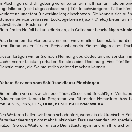
In Plochingen und Umgebung vereinbaren wir mit Ihnen am Telefon eine
zugefallenen (nicht abgeschlossenen) Tür. In schwierigeren Fällen kön
wenigstens ungefähr (unverbindlich) einschätzen. Sie können sich auf s
Stunden Service verlassen. Lockvogelpreise ("ab 7 €" etc.) bieten wir 
schwäbischen Fachmann!
Sie rufen im Notfall bei uns direkt an, ein Callcenter beschäftigen wir nic
Auch kommen die Monteure von uns - wir vermitteln keinesfalls nur die
Fremdfirma an der Tür den Preis aushandeln. Sie benötigen einen Dac
Diesen fertigen wir für Sie nach Nennung des Codes an und senden ihn
Nach unserer Leistung erhalten Sie stets eine Rechnung. Eine Türöffnu
Dienstleistung, die Sie steuerlich geltend machen können.
Weitere Services vom Schlüsseldienst Plochingen
Sie erhalten von uns auch neue Türschlösser und Beschläge . Wir hab
Zylinder starke Namen im Programm von führenden Herstellern bzw. b
von
ABUS, BKS, CES, DOM, KESO, ISEO oder WILKA
.
Des Weiteren helfen wir Ihnen schadenfrei, wenn ein elektronischer Sch
Batterieentleerung nicht mehr funktioniert. Dazu verwenden wir spezie
Nutzen Sie des Weiteren unsere Dienstleistungen rund um Ihre Sicherhe