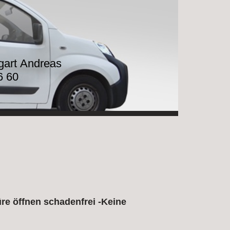
tgart Andreas
6 60
re öffnen schadenfrei -Keine