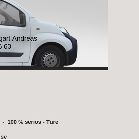
tgart Andreas
6 60
- 100 % seriös - Türe
ise